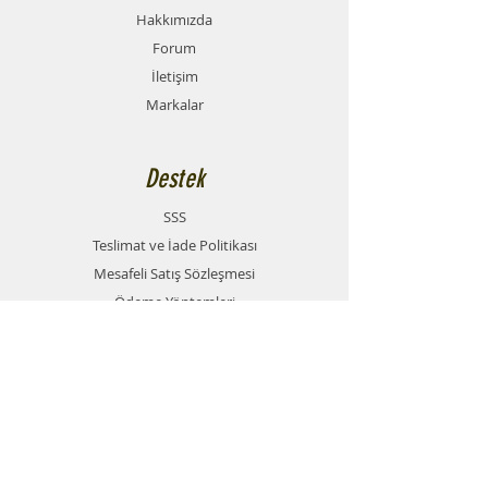
Hakkımızda
Forum
İletişim
Markalar
Destek
SSS
Teslimat ve İade Politikası
Mesafeli Satış Sözleşmesi
Ödeme Yöntemleri
Gizlilik Politikası
İletişim
Beylikbağı 326. Sokak no:61/B 41400
Gebze/Kocaeli Türkiye