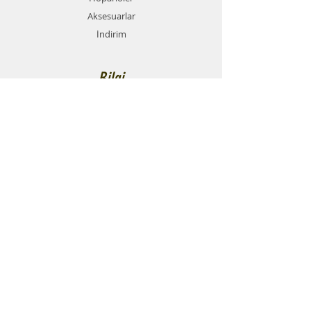
Aksesuarlar
İndirim
Bilgi
Hakkımızda
Forum
İletişim
Markalar
Destek
SSS
Teslimat ve İade Politikası
Mesafeli Satış Sözleşmesi
Ödeme Yöntemleri
Gizlilik Politikası