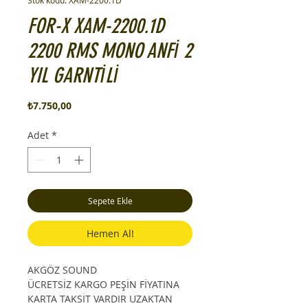
Stok kodu: XAM-2200.1D
FOR-X XAM-2200.1D
2200 RMS MONO ANFİ 2
YIL GARNTİLİ
Fiyat
₺7.750,00
Adet
*
Sepete Ekle
Hemen Al!
AKGÖZ SOUND
ÜCRETSİZ KARGO PEŞİN FİYATINA
KARTA TAKSİT VARDIR UZAKTAN