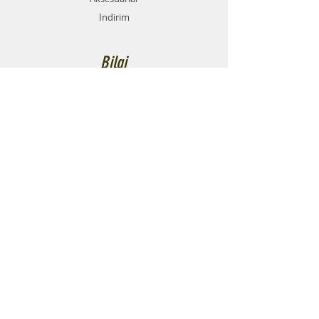
İndirim
Bilgi
Hakkımızda
Forum
İletişim
Markalar
Destek
SSS
Teslimat ve İade Politikası
Mesafeli Satış Sözleşmesi
Ödeme Yöntemleri
Gizlilik Politikası