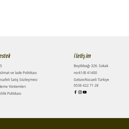
estek
İletişim
S
Beylikbağı 326. Sokak
slimat ve İade Politikası
no:61/B 41400
safeli Satış Sözleşmesi
Gebze/Kocaeli Türkiye
​0536 422 71 28
eme Yöntemleri
lilik Politikası