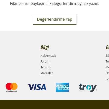
Fikirlerinizi paylaşın. İlk değerlendirmeyi siz yazın.
Değerlendirme Yap
Bilgi
D
Hakkımızda
SS
Forum
Te
İletişim
Me
Markalar
Öd
Giz