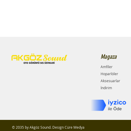
Magaza
Amfiler
Hoparlöler
Aksesuarlar
İndirim
© 2035 by Akgöz Sound. Design Cüre Medya