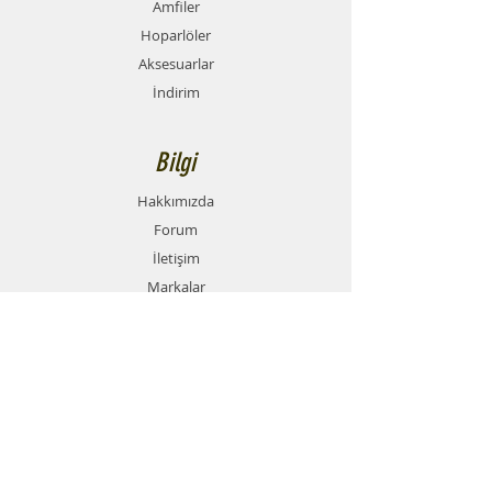
Amfiler
Hoparlöler
Aksesuarlar
İndirim
Bilgi
Hakkımızda
Forum
İletişim
Markalar
Destek
SSS
Teslimat ve İade Politikası
Mesafeli Satış Sözleşmesi
Ödeme Yöntemleri