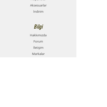
Aksesuarlar
İndirim
Bilgi
Hakkımızda
Forum
İletişim
Markalar
Destek
SSS
Teslimat ve İade Politikası
Mesafeli Satış Sözleşmesi
Ödeme Yöntemleri
Gizlilik Politikası